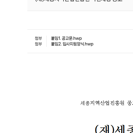
첨부
붙임1. 공고문.hwp
첨부
붙임2. 입사지원양식.hwp