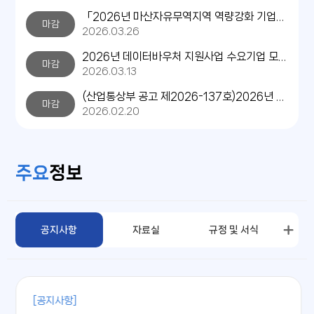
「2026년 마산자유무역지역 역량강화 기업지원사업」 닥터FTZ(전문 컨설턴트) 모집
마감
2026.03.26
2026년 데이터바우처 지원사업 수요기업 모집공고
마감
2026.03.13
(산업통상부 공고 제2026-137호)2026년 지역혁신클러스터육성(R&D) 사업 시행계획 공고
마감
2026.02.20
주요
정보
공지사항
자료실
규정 및 서식
[공지사항]
[자료실]
[규정 및 서식]
[우수 사례]