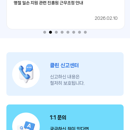
명절 일손 지원 관련 진흥원 근무조정 안내
2026 지역혁신클러스터육성(R&D) 사사문구 기입 가이드라
산업기술혁신사업 공통 운영요령_산업부 고시 제2024-218
2023 지역특화산업육성 우수사례(킥더허들)
인
호(2024.12.30)
2024.04.30
2026.06.01
2026.06.01
2026.02.10
클린 신고센터
신고하신 내용은
철저히 보호됩니다.
1:1 문의
궁금하신 점이 있다면