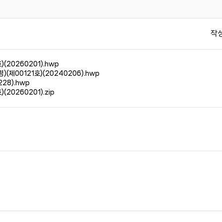
작
20260201).hwp
00121호)(20240206).hwp
28).hwp
0260201).zip