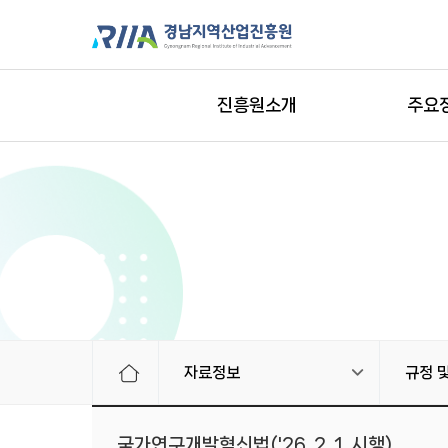
진흥원소개
주요
자료정보
규정 
국가연구개발혁신법('26. 2. 1. 시행)